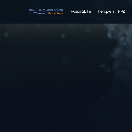
Fusion2Life
Therapien
FPZ
T